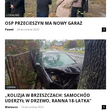
LOKALNIE
OSP PRZECIESZYN MA NOWY GARAŻ
Paweł
-
26 września 2025
0
GMINA
„KOLIZJA W BRZESZCZACH: SAMOCHÓD
UDERZYŁ W DRZEWO, RANNA 18-LATKA”
Mateusz
-
14 września 2025
5