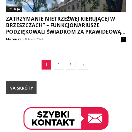
POLICJA
ZATRZYMANIE NIETRZEŹWEJ KIERUJĄCEJ W
BRZESZCZACH” – FUNKCJONARIUSZE
PODZIĘKOWALI ŚWIADKOM ZA PRAWIDŁOWĄ...
Mateusz
-
8 lipca 2024
5
1
2
3
NA SKRÓTY