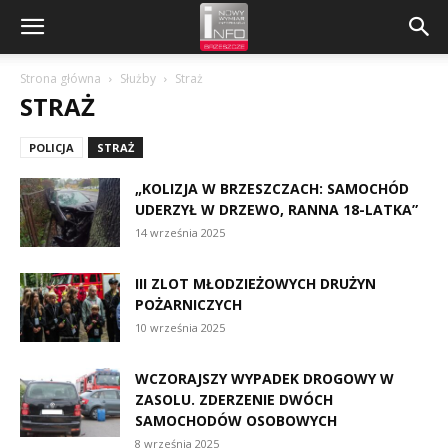
Strona główna
Służby
Straż
STRAŻ
POLICJA
STRAŻ
„KOLIZJA W BRZESZCZACH: SAMOCHÓD
UDERZYŁ W DRZEWO, RANNA 18-LATKA”
14 września 2025
III ZLOT MŁODZIEŻOWYCH DRUŻYN
POŻARNICZYCH
10 września 2025
WCZORAJSZY WYPADEK DROGOWY W
ZASOLU. ZDERZENIE DWÓCH
SAMOCHODÓW OSOBOWYCH
8 września 2025