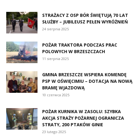
STRAŻACY Z OSP BÓR ŚWIĘTUJĄ 70 LAT
SŁUŻBY – JUBILEUSZ PEŁEN WYRÓŻNIEŃ
24 sierpnia 2025
POŻAR TRAKTORA PODCZAS PRAC
POLOWYCH W BRZESZCZACH
11 sierpnia 2025
GMINA BRZESZCZE WSPIERA KOMENDĘ
PSP W OŚWIĘCIMIU – DOTACJA NA NOWĄ
BRAMĘ WJAZDOWĄ
10 czerwca 2025
POŻAR KURNIKA W ZASOLU: SZYBKA
AKCJA STRAŻY POŻARNEJ OGRANICZA
STRATY, 200 PTAKÓW GINIE
23 lutego 2025