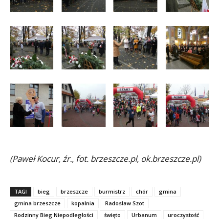
(Paweł Kocur, źr., fot. brzeszcze.pl, ok.brzeszcze.pl)
TAGI
bieg
brzeszcze
burmistrz
chór
gmina
gmina brzeszcze
kopalnia
Radosław Szot
Rodzinny Bieg Niepodległości
święto
Urbanum
uroczystość