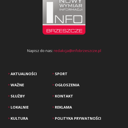
Napisz do nas:
redakcja@infobrzeszcze.pl
AKTUALNOŚCI
SPORT
>
>
WAŻNE
OGŁOSZENIA
>
>
SŁUŻBY
KONTAKT
>
>
LOKALNIE
REKLAMA
>
>
KULTURA
POLITYKA PRYWATNOŚCI
>
>