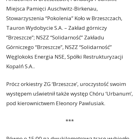
Miejsca Pamięci Auschwitz-Birkenau,
Stowarzyszenia “Pokolenia” Koło w Brzeszczach,
Tauron Wydobycie S.A. – Zakład górniczy
“Brzeszcze”; NSZZ “Solidarność” Zakładu
Górniczego “Brzeszcze”, NSZZ “Solidarność”
Węglokoks Energia NSE, Spółki Restrukturyzacji
Kopalń S.A..
Prócz orkiestry ZG ‘Brzeszcze’, uroczystość swoim
występem uświetnił także występ Chóru ‘Urbanum’,
pod kierownictwem Eleonory Pawlusiak.
***
Równo o 15:00 na dwukilometrową trasę wybiegło