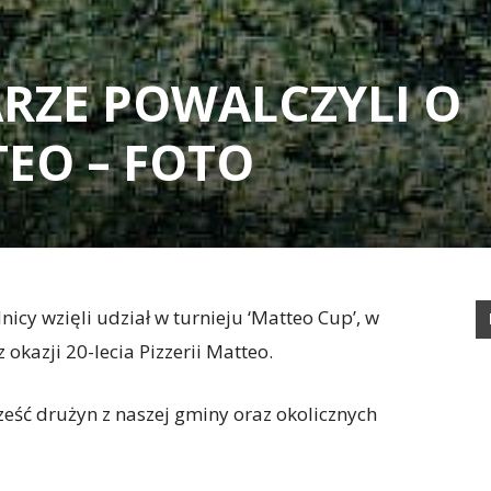
ARZE POWALCZYLI O
EO – FOTO
icy wzięli udział w turnieju ‘Matteo Cup’, w
okazji 20-lecia Pizzerii Matteo.
eść drużyn z naszej gminy oraz okolicznych