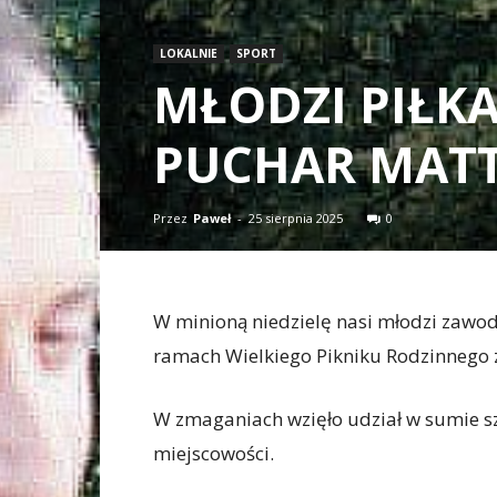
LOKALNIE
SPORT
MŁODZI PIŁK
PUCHAR MATT
Przez
Paweł
-
25 sierpnia 2025
0
W minioną niedzielę nasi młodzi zawodn
ramach Wielkiego Pikniku Rodzinnego z 
W zmaganiach wzięło udział w sumie sz
miejscowości.