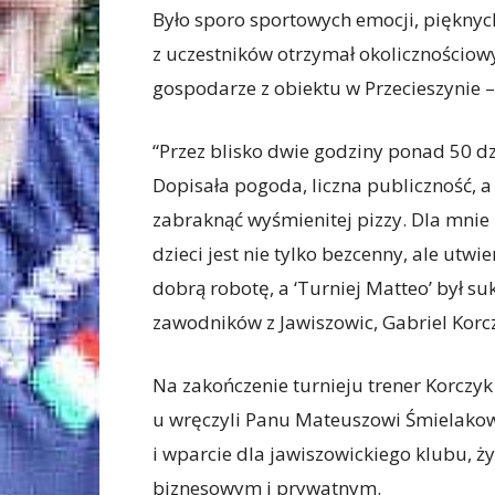
Było sporo sportowych emocji, pięknych
z uczestników otrzymał okolicznościowy
gospodarze z obiektu w Przecieszynie –
“Przez blisko dwie godziny ponad 50 dz
Dopisała pogoda, liczna publiczność, a 
zabraknąć wyśmienitej pizzy. Dla mnie 
dzieci jest nie tylko bezcenny, ale ut
dobrą robotę, a ‘Turniej Matteo’ był s
zawodników z Jawiszowic, Gabriel Korc
Na zakończenie turnieju trener Korczy
u wręczyli Panu Mateuszowi Śmielakow
i wparcie dla jawiszowickiego klubu, 
biznesowym i prywatnym.