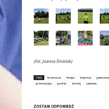
(fot. Joanna Śmielak)
TAGI
brzeszcze
festyn
impreza
jawiszow
przecieszyn
puchar
turniej
zabawa
ZOSTAW ODPOWIEDŹ