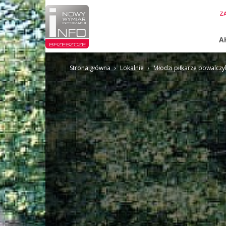
InfoBrzeszcze.pl
ZA
A
Strona główna
Lokalnie
Młodzi piłkarze powalczy