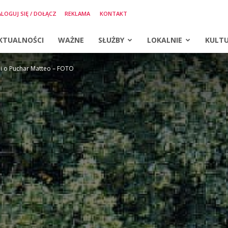
LOGUJ SIĘ / DOŁĄCZ
REKLAMA
KONTAKT
KTUALNOŚCI
WAŻNE
SŁUŻBY
LOKALNIE
KULT
li o Puchar Matteo – FOTO