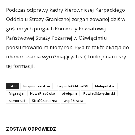
Podczas odprawy kadry kierowniczej Karpackiego
Oddziału Straży Granicznej zorganizowanej dziś w
gościnnych progach Komendy Powiatowej
Państwowej Straży Pożarnej w Oświęcimiu
podsumowano miniony rok. Była to także okazja do
uhonorowania wyróżniających się funkcjonariuszy
tej formacji.
TAGI
bezpieczeństwo
KarpackiOddziałSG
Małopolska.
Migracja
NowaPlacówka
oświęcim
PowiatOświęcimski
samorząd
StrażGraniczna
współpraca
ZOSTAW ODPOWIEDŹ