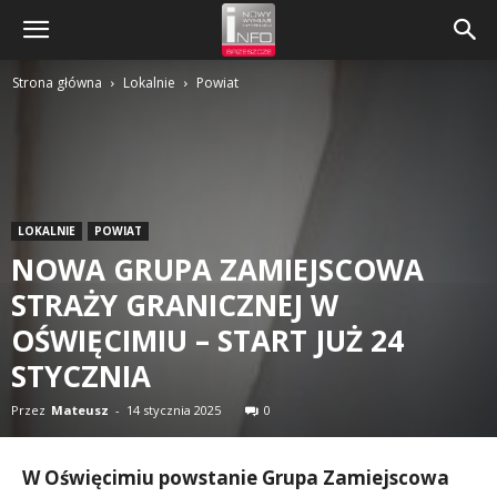
Strona główna
Lokalnie
Powiat
LOKALNIE
POWIAT
NOWA GRUPA ZAMIEJSCOWA
STRAŻY GRANICZNEJ W
OŚWIĘCIMIU – START JUŻ 24
STYCZNIA
Przez
Mateusz
-
14 stycznia 2025
0
W Oświęcimiu powstanie Grupa Zamiejscowa