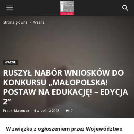
Strona główna
Ważne
WAŻNE
RUSZYŁ NABÓR WNIOSKÓW DO
KONKURSU „MAŁOPOLSKA!
POSTAW NA EDUKACJĘ! – EDYCJA
2”
Przez
Mateusz
-
4 września 2023
0
W związku z ogłoszeniem przez Województwo