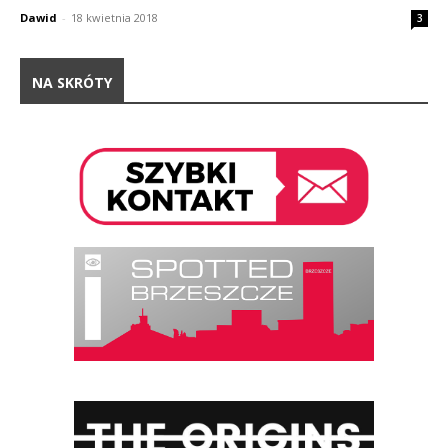
Dawid
-
18 kwietnia 2018
3
NA SKRÓTY