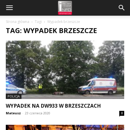
Strona główna
Tagi
Wypadek brzeszcze
TAG: WYPADEK BRZESZCZE
POLICJA
WYPADEK NA DW933 W BRZESZCZACH
Mateusz
-
23 czerwca 2020
0