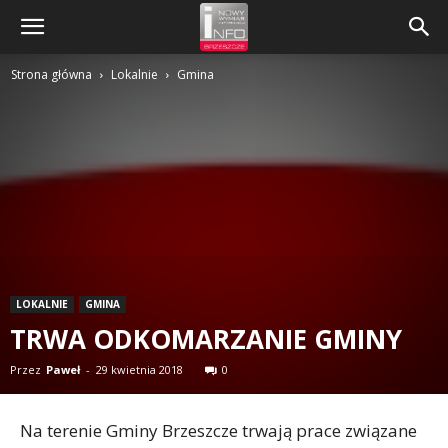
Strona główna
Lokalnie
Gmina
LOKALNIE
GMINA
TRWA ODKOMARZANIE GMINY
Przez
Paweł
-
29 kwietnia 2018
0
Na terenie Gminy Brzeszcze trwają prace związane