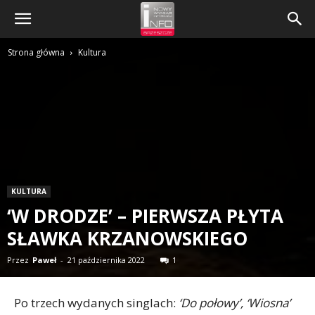
Strona główna
Kultura
KULTURA
‘W DRODZE’ – PIERWSZA PŁYTA
SŁAWKA KRZANOWSKIEGO
Przez
Paweł
-
21 października 2022
1
Po trzech wydanych singlach:
‘Do połowy’,
‘Wiosna’