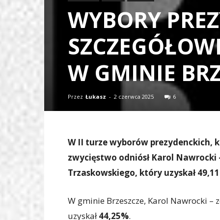
WYBORY PREZY
SZCZEGÓŁOWE
W GMINIE BR
Przez
Łukasz
-
2 czerwca 2025
6
W II turze wyborów prezydenckich, k
zwycięstwo odniósł Karol Nawrocki
Trzaskowskiego, który uzyskał 49,1
W gminie Brzeszcze, Karol Nawrocki – 
uzyskał
44,25%
.