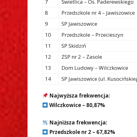
7
Świetlica – Os. Paderewskiego
8
Przedszkole nr 4 – Jawiszowice
9
SP Jawiszowice
10
Przedszkole – Przecieszyn
11
SP Skidziń
12
ZSP nr 2 – Zasole
13
Dom Ludowy – Wilczkowice
14
SP Jawiszowice (ul. Kusocińskie
Najwyższa frekwencja:
Wilczkowice – 80,87%
Najniższa frekwencja:
Przedszkole nr 2 – 67,82%