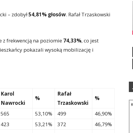
cki – zdobył
54,81% głosów
. Rafał Trzaskowski
e z frekwencją na poziomie
74,33%
, co jest
ieszkańcy pokazali wysoką mobilizację i
Karol
Rafał
%
%
Nawrocki
Trzaskowski
565
53,10%
499
46,90%
423
53,21%
372
46,79%