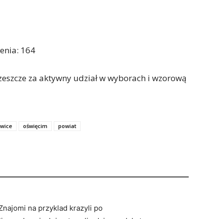
enia: 164
szcze za aktywny udział w wyborach i wzorową
owice
oświęcim
powiat
najomi na przyklad krazyli po