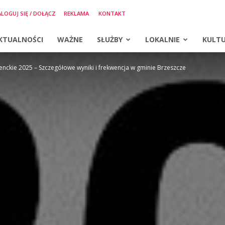
LOGUJ SIĘ / DOŁĄCZ
REKLAMA
KONTAKT
KTUALNOŚCI
WAŻNE
SŁUŻBY
LOKALNIE
KULT
nckie 2025 – Szczegółowe wyniki i frekwencja w gminie Brzeszcze