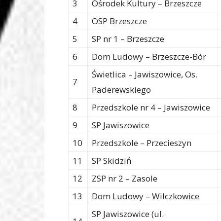
3
Ośrodek Kultury – Brzeszcze
4
OSP Brzeszcze
5
SP nr 1 – Brzeszcze
6
Dom Ludowy – Brzeszcze-Bór
Świetlica – Jawiszowice, Os.
7
Paderewskiego
8
Przedszkole nr 4 – Jawiszowice
9
SP Jawiszowice
10
Przedszkole – Przecieszyn
11
SP Skidziń
12
ZSP nr 2 – Zasole
13
Dom Ludowy – Wilczkowice
SP Jawiszowice (ul.