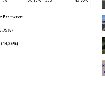
478
56,17%
373
43,83%
 Brzeszcze:
55,75%)
y (44,25%)