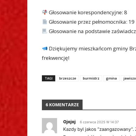
Głosowanie korespondencyjne: 8
Głosowanie przez pełnomocnika: 19
Głosowanie na podstawie zaświadcz
Dziękujemy mieszkańcom gminy Brze
frekwencję!
TAGI
brzeszcze
burmistrz
gmina
jawisz
6 KOMENTARZE
Ojojoj
6 czerwca 2025 W 14:37
Kazdy byl jakos “zaangazowany”. Z