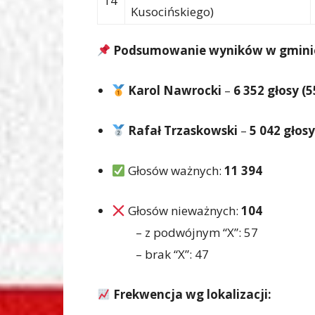
14
Kusocińskiego)
Podsumowanie wyników w gminie
Karol Nawrocki
–
6 352 głosy (
Rafał Trzaskowski
–
5 042 głos
Głosów ważnych:
11 394
Głosów nieważnych:
104
– z podwójnym “X”: 57
– brak “X”: 47
Frekwencja wg lokalizacji: