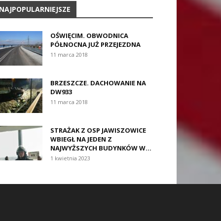
NAJPOPULARNIEJSZE
OŚWIĘCIM. OBWODNICA
PÓŁNOCNA JUŻ PRZEJEZDNA
11 marca 2018
BRZESZCZE. DACHOWANIE NA
DW933
11 marca 2018
STRAŻAK Z OSP JAWISZOWICE
WBIEGŁ NA JEDEN Z
NAJWYŻSZYCH BUDYNKÓW W...
1 kwietnia 2023