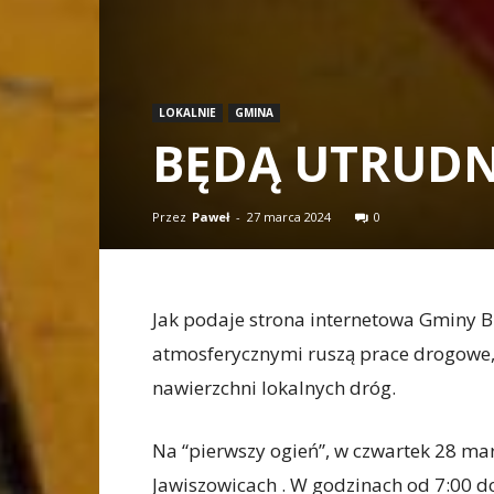
LOKALNIE
GMINA
BĘDĄ UTRUDNI
Przez
Paweł
-
27 marca 2024
0
Jak podaje strona internetowa Gminy B
atmosferycznymi ruszą prace drogowe,
nawierzchni lokalnych dróg.
Na “pierwszy ogień”, w
czwartek 28 mar
Jawiszowicach . W godzinach od 7:00 do