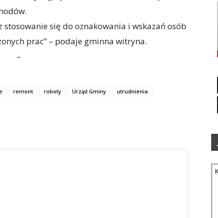
hodów.
z stosowanie się do oznakowania i wskazań osób
onych prac” – podaje gminna witryna.
–
e
remont
roboty
Urząd Gminy
utrudnienia