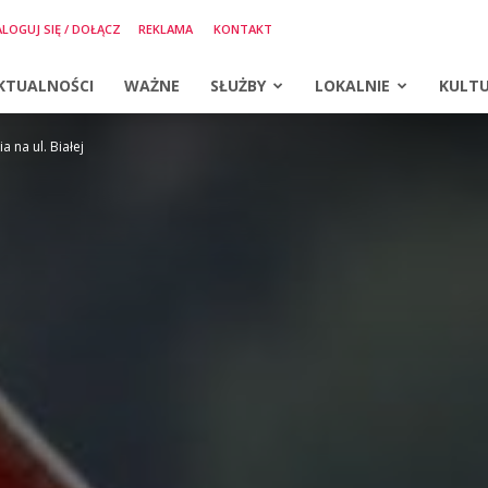
LOGUJ SIĘ / DOŁĄCZ
REKLAMA
KONTAKT
KTUALNOŚCI
WAŻNE
SŁUŻBY
LOKALNIE
KULT
 na ul. Białej