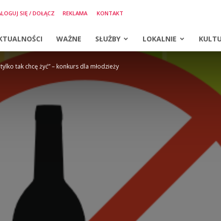
LOGUJ SIĘ / DOŁĄCZ
REKLAMA
KONTAKT
KTUALNOŚCI
WAŻNE
SŁUŻBY
LOKALNIE
KULT
 tylko tak chcę żyć” – konkurs dla młodzieży