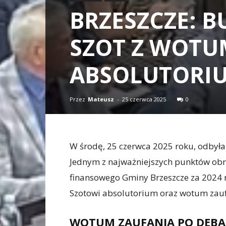
BRZESZCZE: 
SZOT Z WOTU
ABSOLUTORIU
Przez
Mateusz
-
25 czerwca 2025
0
W środę, 25 czerwca 2025 roku, odbyła 
Jednym z najważniejszych punktów obr
finansowego Gminy Brzeszcze za 2024 
Szotowi absolutorium oraz wotum zauf
WOTUM ZAUFANIA PO DEBA