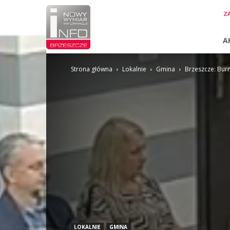
InfoBrzeszcze.pl
ZA
A
Strona główna
Lokalnie
Gmina
Brzeszcze: Bur
LOKALNIE
GMINA