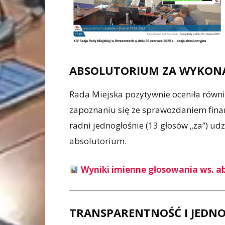
ABSOLUTORIUM ZA WYKON
Rada Miejska pozytywnie oceniła równi
zapoznaniu się ze sprawozdaniem fin
radni jednogłośnie (13 głosów „za”) ud
absolutorium.
Wyniki imienne głosowania ws. 
TRANSPARENTNOŚĆ I JEDN