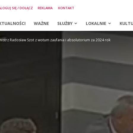
LOGUJ SIĘ / DOŁĄCZ
REKLAMA
KONTAKT
KTUALNOŚCI
WAŻNE
SŁUŻBY
LOKALNIE
KULT
mistrz Radosław Szot z wotum zaufania i absolutorium za 2024 rok