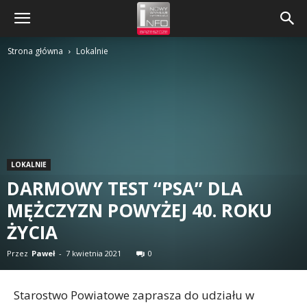
Strona główna
Lokalnie
LOKALNIE
DARMOWY TEST “PSA” DLA
MĘŻCZYZN POWYŻEJ 40. ROKU
ŻYCIA
Przez
Paweł
-
7 kwietnia 2021
0
Starostwo Powiatowe zaprasza do udziału w