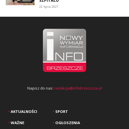
SZPITALU
22 lipca 2021
Napisz do nas:
redakcja@infobrzeszcze.pl
AKTUALNOŚCI
SPORT
>
>
WAŻNE
OGŁOSZENIA
>
>