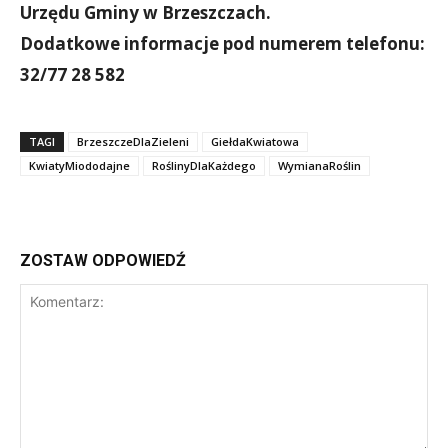
Urzędu Gminy w Brzeszczach.
Dodatkowe informacje pod numerem telefonu:
32/77 28 582
TAGI
BrzeszczeDlaZieleni
GiełdaKwiatowa
KwiatyMiododajne
RoślinyDlaKażdego
WymianaRoślin
ZOSTAW ODPOWIEDŹ