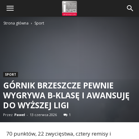
Strona główna
Sport
SPORT
GÓRNIK BRZESZCZE PEWNIE
WYGRYWA B-KLASĘ I AWANSUJĘ
DO WYŻSZEJ LIGI
Przez
Paweł
-
13 czerwca 2026
1
70 punktów, 22 zwycięstwa, cztery remisy i