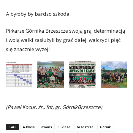
A byłoby by bardzo szkoda.
Piłkarze Górnika Brzeszcze swoją grą, determinacją
i wolą walki zasłużyli by grać dalej, walczyć i piąć
się znacznie wyżej!
(Paweł Kocur, źr., fot, gr. GórnikBrzeszcze)
TAGI
A-klasa
awans
B-klasa
brzeszcze
Górnik