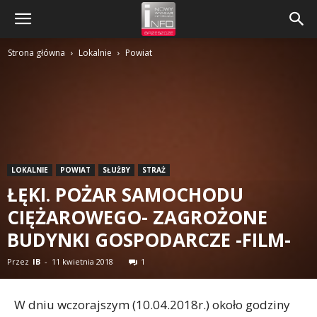
Strona główna
Lokalnie
Powiat
LOKALNIE
POWIAT
SŁUŻBY
STRAŻ
ŁĘKI. POŻAR SAMOCHODU
CIĘŻAROWEGO- ZAGROŻONE
BUDYNKI GOSPODARCZE -FILM-
Przez
IB
-
11 kwietnia 2018
1
W dniu wczorajszym (10.04.2018r.) około godziny