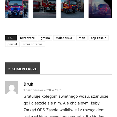
TAGI
brzeszcze
gmina
Małopolska.
man
osp zasole
powiat
straż pożarna
5 KOMENTARZE
Druh
1 października 2020 W 11:01
Gratuluje kolegom świetnego wozu, szanujcie
go i cieszcie się nim. Ale chciałbym, żeby
Zarząd OPS Zasole wnikliwie i z rozsądkiem
wskazał kierowców tego sprzętu. Bo kiedyś