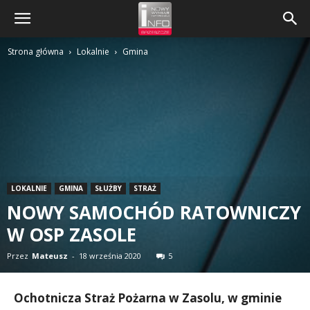
Strona główna
Lokalnie
Gmina
LOKALNIE
GMINA
SŁUŻBY
STRAŻ
NOWY SAMOCHÓD RATOWNICZY
W OSP ZASOLE
Przez
Mateusz
-
18 września 2020
5
Ochotnicza Straż Pożarna w Zasolu, w gminie