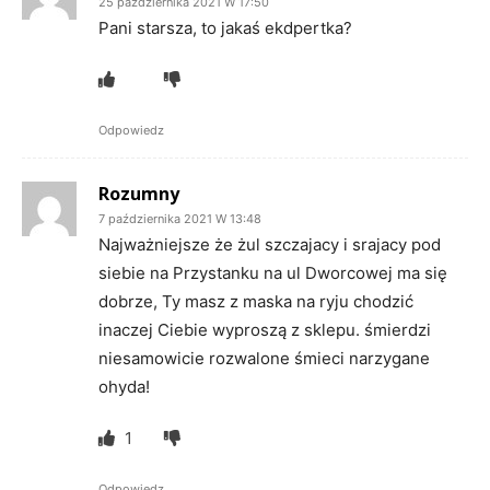
25 października 2021 W 17:50
Pani starsza, to jakaś ekdpertka?
Odpowiedz
Rozumny
7 października 2021 W 13:48
Najważniejsze że żul szczajacy i srajacy pod
siebie na Przystanku na ul Dworcowej ma się
dobrze, Ty masz z maska na ryju chodzić
inaczej Ciebie wyproszą z sklepu. śmierdzi
niesamowicie rozwalone śmieci narzygane
ohyda!
1
Odpowiedz