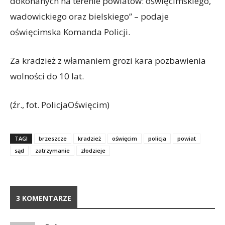
dokonanych na terenie powiatów: oświęcimskiego,
wadowickiego oraz bielskiego” – podaje
oświęcimska Komanda Policji.
Za kradzież z włamaniem grozi kara pozbawienia
wolności do 10 lat.
(źr., fot. PolicjaOświęcim)
TAGI
brzeszcze
kradzież
oświęcim
policja
powiat
sąd
zatrzymanie
złodzieje
3 KOMENTARZE