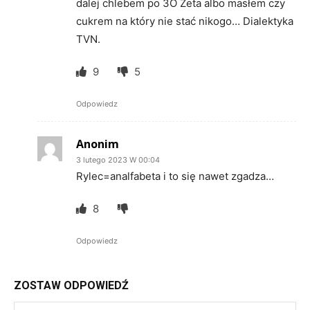
dalej chlebem po 3O Zeta albo masłem czy
cukrem na który nie stać nikogo… Dialektyka
TVN.
9
5
Odpowiedz
Anonim
3 lutego 2023 W 00:04
Rylec=analfabeta i to się nawet zgadza…
8
Odpowiedz
ZOSTAW ODPOWIEDŹ