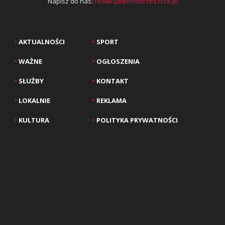
Napisz do nas:
redakcja@infobrzeszcze.pl
AKTUALNOŚCI
SPORT
>
>
WAŻNE
OGŁOSZENIA
>
>
SŁUŻBY
KONTAKT
>
>
LOKALNIE
REKLAMA
>
>
KULTURA
POLITYKA PRYWATNOŚCI
>
>