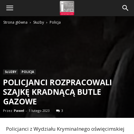
Strona główna
Służby
Policja
SŁUŻBY
POLICJA
POLICJANCI ROZPRACOWALI
SZAJKĘ KRADNĄCĄ BUTLE
GAZOWE
Przez
Paweł
-
1 lutego 2023
3
Policjanci z Wydziału Kryminalnego oświęcimskiej