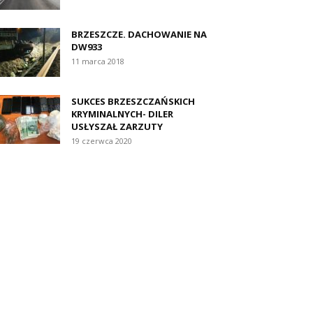
BRZESZCZE. DACHOWANIE NA
DW933
11 marca 2018
SUKCES BRZESZCZAŃSKICH
KRYMINALNYCH- DILER
USŁYSZAŁ ZARZUTY
19 czerwca 2020