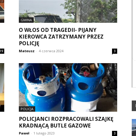
GMINA
O WŁOS OD TRAGEDII- PIJANY
KIEROWCA ZATRZYMANY PRZEZ
POLICJĘ
Mateusz
-
4 czerwca 2024
19
3
POLICJA
POLICJANCI ROZPRACOWALI SZAJKĘ
KRADNĄCĄ BUTLE GAZOWE
Paweł
-
1 lutego 2023
3