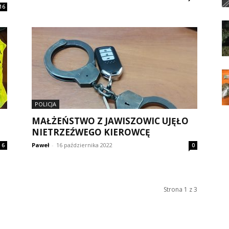
16
POLICJA
MAŁŻEŃSTWO Z JAWISZOWIC UJĘŁO
NIETRZEŹWEGO KIEROWCĘ
Paweł
-
16 października 2022
6
0
Strona 1 z 3