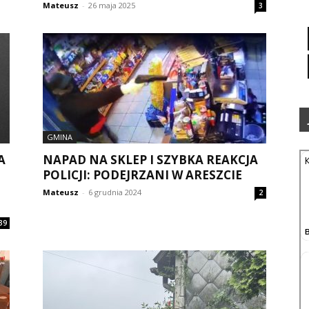
Mateusz
-
26 maja 2025
3
GMINA
A
NAPAD NA SKLEP I SZYBKA REAKCJA
POLICJI: PODEJRZANI W ARESZCIE
Mateusz
-
6 grudnia 2024
2
39