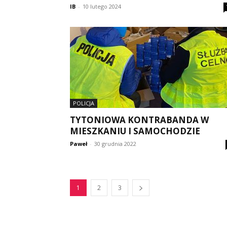
IB
-
10 lutego 2024
POLICJA
TYTONIOWA KONTRABANDA W
MIESZKANIU I SAMOCHODZIE
Paweł
-
30 grudnia 2022
1
2
3