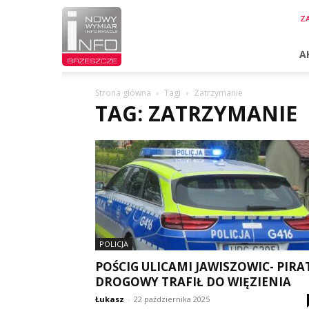
InfoBrzeszcze.pl
ZA
A
Strona główna
Tagi
Zatrzymanie
TAG: ZATRZYMANIE
POLICJA
POŚCIG ULICAMI JAWISZOWIC- PIRA
DROGOWY TRAFIŁ DO WIĘZIENIA
Łukasz
-
22 października 2025