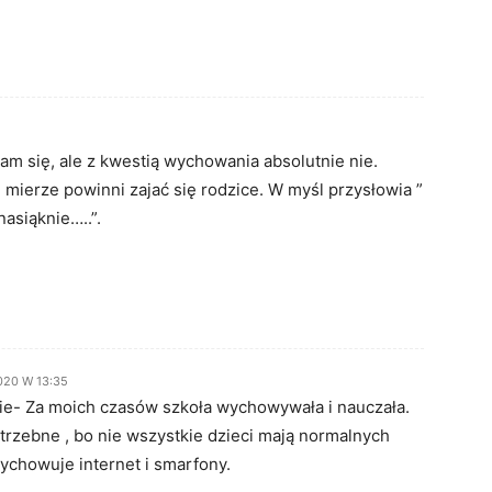
am się, ale z kwestią wychowania absolutnie nie.
ierze powinni zajać się rodzice. W myśl przysłowia ”
asiąknie…..”.
2020 W 13:35
 nie- Za moich czasów szkoła wychowywała i nauczała.
otrzebne , bo nie wszystkie dzieci mają normalnych
ychowuje internet i smarfony.