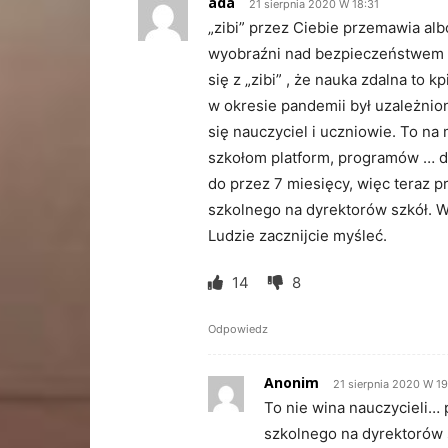
ada
21 sierpnia 2020 W 18:31
„zibi” przez Ciebie przemawia alb
wyobraźni nad bezpieczeństwem u
się z „zibi” , że nauka zdalna to k
w okresie pandemii był uzależni
się nauczyciel i uczniowie. To n
szkołom platform, programów … do
do przez 7 miesięcy, więc teraz 
szkolnego na dyrektorów szkół. W
Ludzie zacznijcie myśleć.
14
8
Odpowiedz
Anonim
21 sierpnia 2020 W 1
To nie wina nauczycieli… 
szkolnego na dyrektorów 