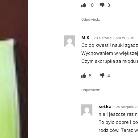
10
3
Odpowiedz
M.K
23 sierpnia 2020 W 12:15
Co do kwestii nauki zgadz
Wychowaniem w większej m
Czym skorupka za młodu n
8
4
Odpowiedz
setka
25 sierpnia 
nie i jeszcze raz
To było dobre i p
rodziców. Teraz w