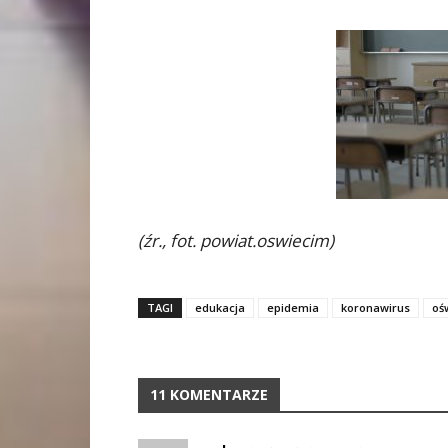
(źr., fot. powiat.oswiecim)
TAGI
edukacja
epidemia
koronawirus
oś
11 KOMENTARZE