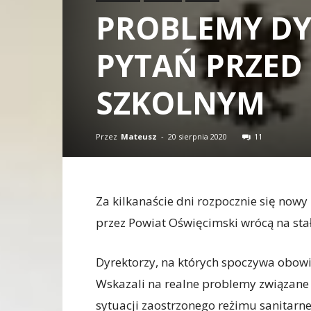
PROBLEMY D
PYTAŃ PRZE
SZKOLNYM
Przez
Mateusz
-
20 sierpnia 2020
11
Za kilkanaście dni rozpocznie się nowy
przez Powiat Oświęcimski wrócą na sta
Dyrektorzy, na których spoczywa obowiąz
Wskazali na realne problemy związane 
sytuacji zaostrzonego reżimu sanitarn