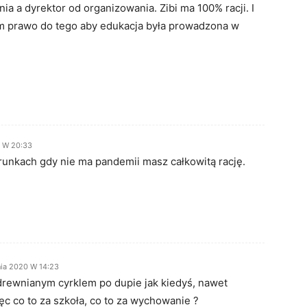
ia a dyrektor od organizowania. Zibi ma 100% racji. I
am prawo do tego aby edukacja była prowadzona w
0 W 20:33
unkach gdy nie ma pandemii masz całkowitą rację.
nia 2020 W 14:23
drewnianym cyrklem po dupie jak kiedyś, nawet
ęc co to za szkoła, co to za wychowanie ?