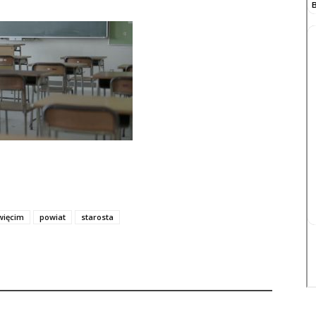
więcim
powiat
starosta