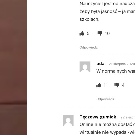
Nauczyciel jest od nauczan
żeby była jasność – ja m
szkołach.
5
10
Odpowiedz
ada
21 sierpnia 202
W normalnych war
11
4
Odpowiedz
Tęczowy gumiok
22 sierp
Online nie można dostać 
wirtualnie nie wypada -wi