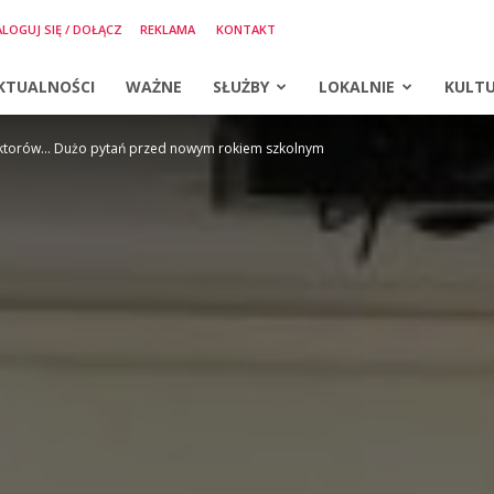
LOGUJ SIĘ / DOŁĄCZ
REKLAMA
KONTAKT
KTUALNOŚCI
WAŻNE
SŁUŻBY
LOKALNIE
KULT
ktorów… Dużo pytań przed nowym rokiem szkolnym