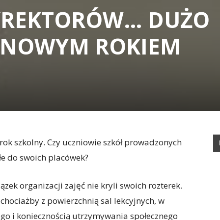
YREKTORÓW… DUŻO
D NOWYM ROKIEM
 rok szkolny. Czy uczniowie szkół prowadzonych
łe do swoich placówek?
ek organizacji zajęć nie kryli swoich rozterek.
chociażby z powierzchnią sal lekcyjnych, w
ego i koniecznością utrzymywania społecznego