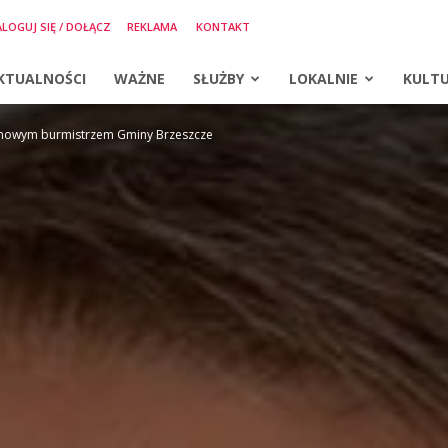
LOGUJ SIĘ / DOŁĄCZ
REKLAMA
KONTAKT
KTUALNOŚCI
WAŻNE
SŁUŻBY
LOKALNIE
KULT
 nowym burmistrzem Gminy Brzeszcze