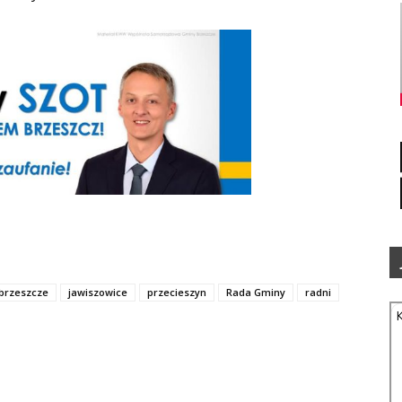
brzeszcze
jawiszowice
przecieszyn
Rada Gminy
radni