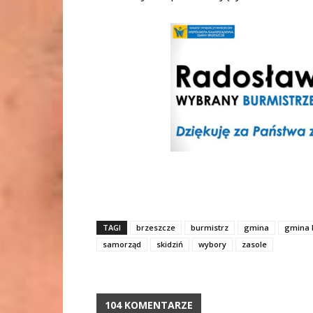
TAGI
brzeszcze
burmistrz
gmina
gmina 
samorząd
skidziń
wybory
zasole
104 KOMENTARZE