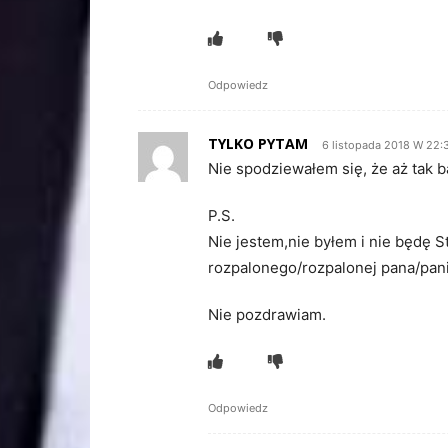
Odpowiedz
TYLKO PYTAM
6 listopada 2018 W 22:
Nie spodziewałem się, że aż tak b
P.S.
Nie jestem,nie byłem i nie będę S
rozpalonego/rozpalonej pana/pani
Nie pozdrawiam.
Odpowiedz