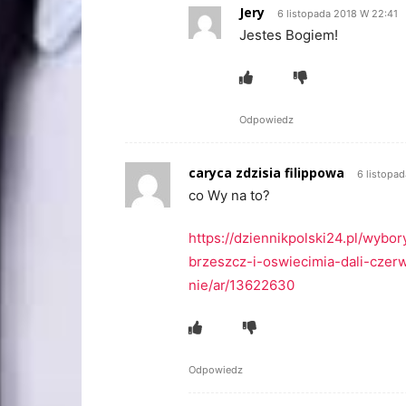
Jery
6 listopada 2018 W 22:41
Jestes Bogiem!
Odpowiedz
caryca zdzisia filippowa
6 listopa
co Wy na to?
https://dziennikpolski24.pl/wy
brzeszcz-i-oswiecimia-dali-czer
nie/ar/13622630
Odpowiedz