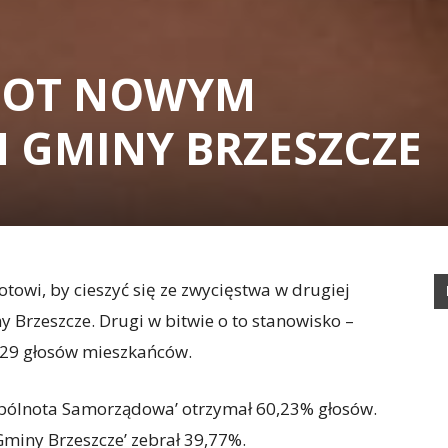
ZOT NOWYM
 GMINY BRZESZCZE
owi, by cieszyć się ze zwycięstwa w drugiej
 Brzeszcze. Drugi w bitwie o to stanowisko –
029 głosów mieszkańców.
pólnota Samorządowa’ otrzymał 60,23% głosów.
miny Brzeszcze’ zebrał 39,77%.