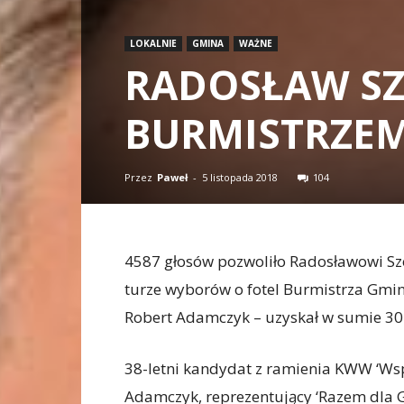
LOKALNIE
GMINA
WAŻNE
RADOSŁAW S
BURMISTRZEM
Przez
Paweł
-
5 listopada 2018
104
4587 głosów pozwoliło Radosławowi Szot
turze wyborów o fotel Burmistrza Gminy
Robert Adamczyk – uzyskał w sumie 3
38-letni kandydat z ramienia KWW ‘Ws
Adamczyk, reprezentujący ‘Razem dla G