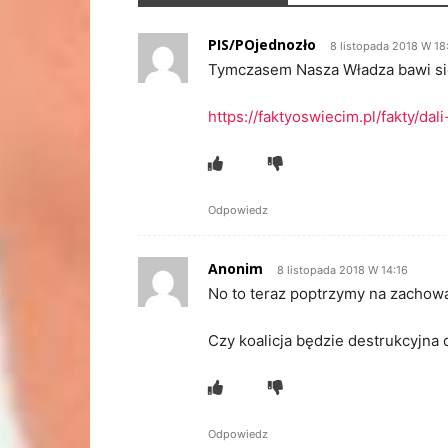
PIS/POjednozło
8 listopada 2018 W 18
Tymczasem Nasza Władza bawi się
https://faktyoswiecim.pl/fakty/dal
Odpowiedz
Anonim
8 listopada 2018 W 14:16
No to teraz poptrzymy na zachowan
Czy koalicja będzie destrukcyjna 
Odpowiedz