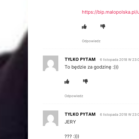
https://bip.malopolska.pl
Odpowiedz
TYLKO PYTAM
6 listopada 2018 W 23:
To będzie za godzinę :)))
Odpowiedz
TYLKO PYTAM
6 listopada 2018 W 23:
JERY
??? :)))