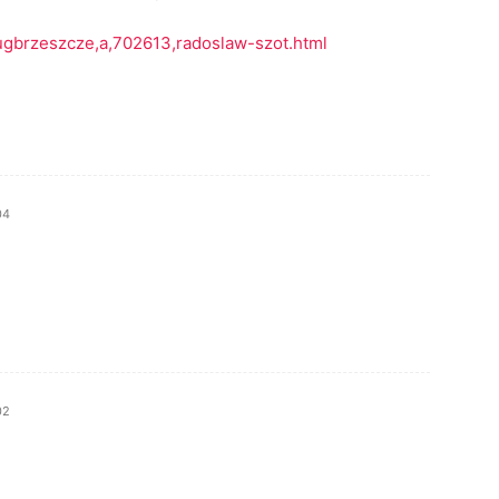
/ugbrzeszcze,a,702613,radoslaw-szot.html
04
02