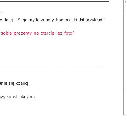
:31
 dalej… Skąd my to znamy. Komoruski dał przykład ?
i-sobie-prezenty-na-otarcie-lez-foto/
ie się koalicji.
czy konstrukcyjna.