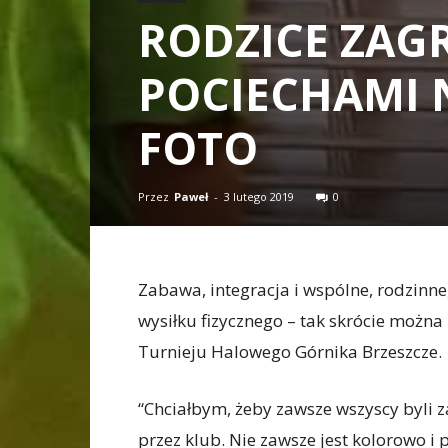
RODZICE ZAGR
POCIECHAMI 
FOTO
Przez
Paweł
-
3 lutego 2019
0
Zabawa, integracja i wspólne, rodzinne
wysiłku fizycznego – tak skrócie można 
Turnieju Halowego Górnika Brzeszcze.
“Chciałbym, żeby zawsze wszyscy byli 
przez klub. Nie zawsze jest kolorowo i 