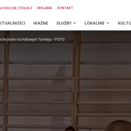
LOGUJ SIĘ / DOŁĄCZ
REKLAMA
KONTAKT
KTUALNOŚCI
WAŻNE
SŁUŻBY
LOKALNIE
KULT
pociechami na Halowym Turnieju – FOTO