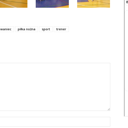
owaniec
piłka nożna
sport
trener