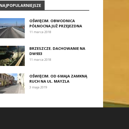
NAJPOPULARNIEJSZE
OŚWIĘCIM. OBWODNICA
PÓŁNOCNA JUŻ PRZEJEZDNA
11 marca 2018
BRZESZCZE. DACHOWANIE NA
DW933
11 marca 2018
OŚWIĘCIM. OD 6 MAJA ZAMKNĄ
RUCH NA UL. MAYZLA
3 maja 2019