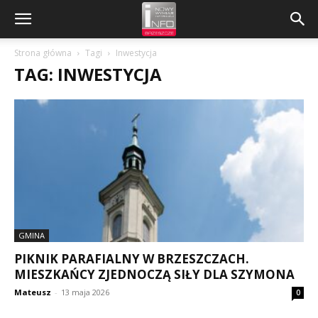
Strona główna
Tagi
Inwestycja
TAG: INWESTYCJA
GMINA
PIKNIK PARAFIALNY W BRZESZCZACH.
MIESZKAŃCY ZJEDNOCZĄ SIŁY DLA SZYMONA
Mateusz
-
13 maja 2026
0