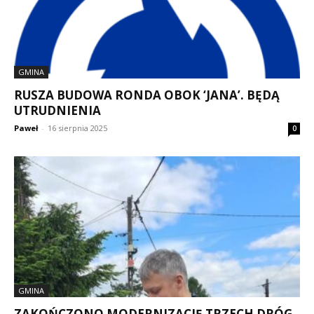
GMINA
RUSZA BUDOWA RONDA OBOK ‘JANA’. BĘDĄ
UTRUDNIENIA
Paweł
-
16 sierpnia 2025
0
GMINA
ZAKOŃCZONO MODERNIZACJĘ TRZECH DRÓG