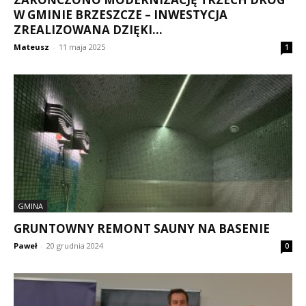
W GMINIE BRZESZCZE – INWESTYCJA
ZREALIZOWANA DZIĘKI...
Mateusz
-
11 maja 2025
1
GMINA
GRUNTOWNY REMONT SAUNY NA BASENIE
Paweł
-
20 grudnia 2024
0