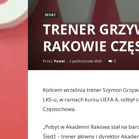
SPORT
TRENER GRZY
RAKOWIE CZ
Przez
Paweł
-
2 października 2020
5
Końcem września trener Szymon Grzyw
LKS-u, w ramach kursu UEFA A, odbył 
Częstochowa.
„Pobyt w Akademii Rakowa stał na ba
Śledź – trener główny i dyrektor Akad