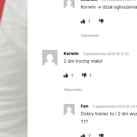
Korwin -> dział ogłoszen
1
Odpowiedz
Korwin
3 października 2020 W 12:31
2 dni trochę mało!
1
1
Odpowiedz
Fan
5 października 2020 W 23:
Dobry trener to i 2 dni wy
???
2