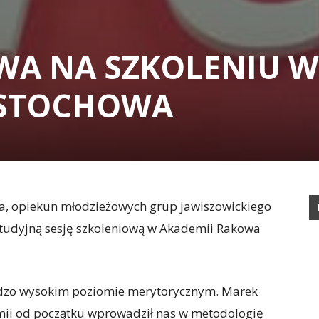
WA NA SZKOLENIU W
ĘSTOCHOWA
a, opiekun młodzieżowych grup jawiszowickiego
studyjną sesję szkoleniową w Akademii Rakowa
rdzo wysokim poziomie merytorycznym. Marek
emii od początku wprowadził nas w metodologię