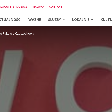
LOGUJ SIĘ / DOŁĄCZ
REKLAMA
KONTAKT
KTUALNOŚCI
WAŻNE
SŁUŻBY
LOKALNIE
KULT
u w Rakowie Częstochowa