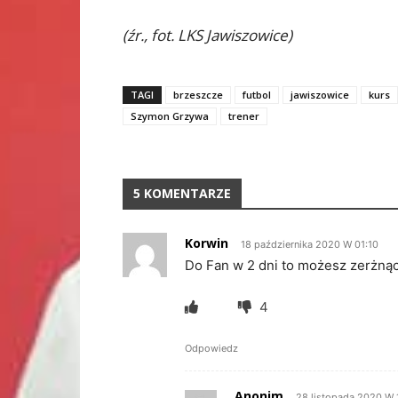
(źr., fot. LKS Jawiszowice)
TAGI
brzeszcze
futbol
jawiszowice
kurs
Szymon Grzywa
trener
5 KOMENTARZE
Korwin
18 października 2020 W 01:10
Do Fan w 2 dni to możesz zerżnąc
4
Odpowiedz
Anonim
28 listopada 2020 W 