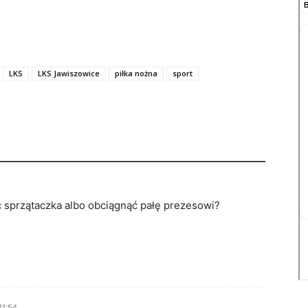
LKS
LKS Jawiszowice
piłka nożna
sport
 sprzątaczka albo obciągnąć pałę prezesowi?
11:54