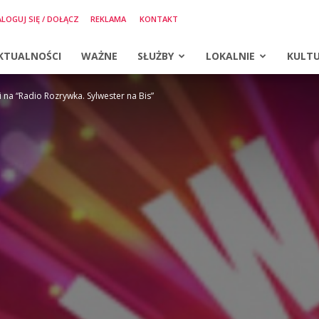
LOGUJ SIĘ / DOŁĄCZ
REKLAMA
KONTAKT
KTUALNOŚCI
WAŻNE
SŁUŻBY
LOKALNIE
KULT
 na “Radio Rozrywka. Sylwester na Bis”