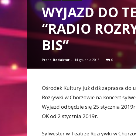
WYJAZD DO T
“RADIO ROZR
BIS”
Przez
Redaktor
-
14 grudnia 2018
0
Ośrodek Kultury już dziś zaprasza do
Rozrywki w Chorzowie na koncert sylwes
Wyjazd odbędzie się 25 stycznia 2019r. 
OK od 2 stycznia 2019r.
Sylwester w Teatrze Rozrywki w Chorzo