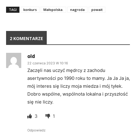
TAGI
konkurs
Małopolska.
nagroda
powait
2 KOMENTARZE
old
22 czerwca 2023 W 10:16
Zaczęli nas uczyć mędrcy z zachodu
asertywności po 1990 roku to mamy. Ja Ja Ja ja,
mój interes się liczy moja miedza i mój tyłek.
Dobro wspólne, wspólnota lokalna i przyszłość
się nie liczy.
3
1
Odpowiedz