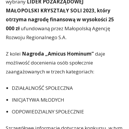
wybrany
LIDER POZARZĄDOWEJ
MAŁOPOLSKI
KRYSZTAŁY SOLI 2023, który
otrzyma nagrodę finansową w wysokości 25
000 zł
ufundowaną przez Małopolską Agencję
Rozwoju Regionalnego S.A.
Z kolei
Nagroda „Amicus Hominum”
daje
możliwość docenienia osób społecznie
zaangażowanych w trzech kategoriach:
DZIAŁALNOŚĆ SPOŁECZNA
INICJATYWA MŁODYCH
ODPOWIEDZIALNY SPOŁECZNIE
Szczegółowe informacje dotyczące konkursu, w tym