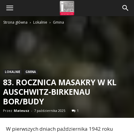
Strona główna
Lokalnie
Gmina
LOKALNIE
GMINA
83. ROCZNICA MASAKRY W KL
AUSCHWITZ-BIRKENAU
BOR/BUDY
Przez
Mateusz
-
7 października 2025
1
W pierwszych dniach października 1942 roku