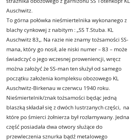
strażnika obozowego z garnizonu SS Totenkopf KL
Auschwitz.
To górna połówka nieśmiertelnika wykonanego z
blachy cynkowej z nabitym : „SS T.Stuba. KL
Auschwitz 83„. Na razie nie znamy tożsamości SS-
mana, który go nosił, ale niski numer – 83 – może
świadczyć o jego wczesnej proweniencji, wręcz
można założyć że SS-man ten służył od samego
początku założenia kompleksu obozowego KL
Auschwitz-Birkenau w czerwcu 1940 roku.
Nieśmiertelnik/znak tożsamości będąc jedną
blaszką składał się z dwóch lustrzanych części, na
które po śmierci żołnierza był rozłamywany. Jedna
część posiadała dwa otwory służące do
przewleczenia sznurka bądź metalowego