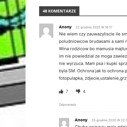
48 KOMENTARZE
Anony
22 grudnia 2020 W 16:17
Nie wiem czy zauwazyliscie ile sm
poludniowcow brudasami a sami ni
Wina rodzicow bo mamusia majtusi
im nie powiedzial ze moga zawiez
nie wyrzuca. Mam psa i kupki sprz
byla SM. Ochrona jak to ochrona pu
fotopulapka, zdjecie,ustalenie,gr
7
4
Odpowiedz
Anony
25 grudnia 2020 W 22:
Chyba wszyscy maja gdzie