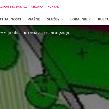
LOGUJ SIĘ / DOŁĄCZ
REKLAMA
KONTAKT
KTUALNOŚCI
WAŻNE
SŁUŻBY
LOKALNIE
KULT
ów złotych dotacji na rewitalizację Parku Miejskiego