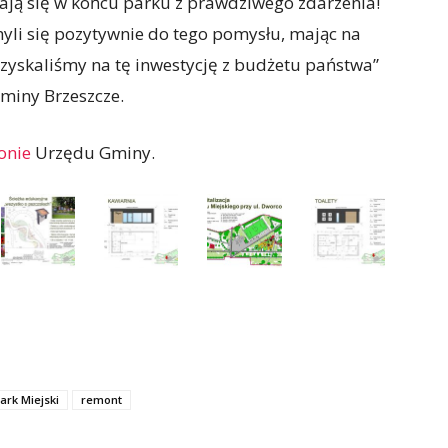
ają się w końcu parku z prawdziwego zdarzenia!
hyli się pozytywnie do tego pomysłu, mając na
zyskaliśmy na tę inwestycję z budżetu państwa”
Gminy Brzeszcze.
onie
Urzędu Gminy.
ark Miejski
remont