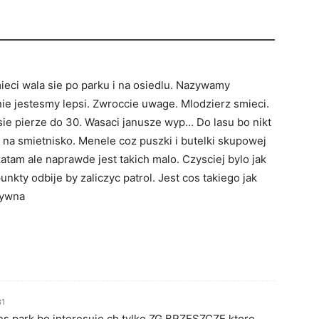
ieci wala sie po parku i na osiedlu. Nazywamy
e jestesmy lepsi. Zwroccie uwage. Mlodzierz smieci.
e pierze do 30. Wasaci janusze wyp… Do lasu bo nikt
 na smietnisko. Menele coz puszki i butelki skupowej
atam ale naprawde jest takich malo. Czysciej bylo jak
nkty odbije by zaliczyc patrol. Jest cos takiego jak
zywna
31
s park bo interesuje ch tylko ZG BRZESZCZE ktore