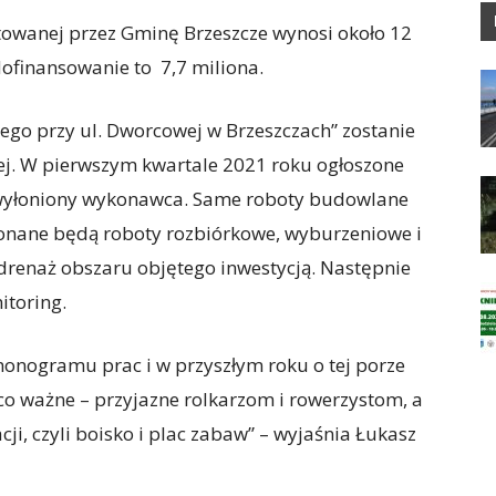
towanej przez Gminę Brzeszcze wynosi około 12
ofinansowanie to 7,7 miliona.
iego przy ul. Dworcowej w Brzeszczach” zostanie
ej. W pierwszym kwartale 2021 roku ogłoszone
 wyłoniony wykonawca. Same roboty budowlane
onane będą roboty rozbiórkowe, wyburzeniowe i
 drenaż obszaru objętego inwestycją. Następnie
itoring.
monogramu prac i w przyszłym roku o tej porze
co ważne – przyjazne rolkarzom i rowerzystom, a
cji, czyli boisko i plac zabaw” – wyjaśnia Łukasz