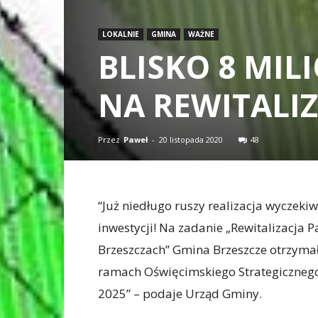
LOKALNIE
GMINA
WAŻNE
BLISKO 8 MI
NA REWITALIZ
Przez
Paweł
-
20 listopada 2020
48
“Już niedługo ruszy realizacja wyczek
inwestycji! Na zadanie „Rewitalizacja 
Brzeszczach” Gmina Brzeszcze otrzymał
ramach Oświęcimskiego Strategicznego
2025” – podaje Urząd Gminy.