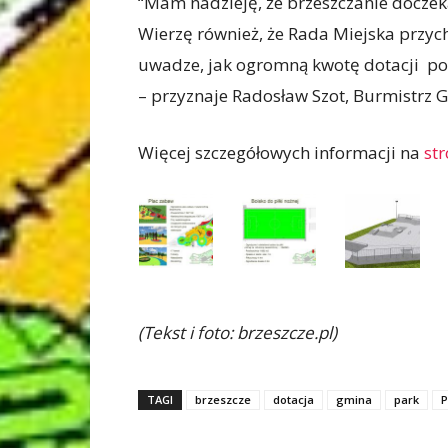
“Mam nadzieję, że brzeszczanie doczek
Wierzę również, że Rada Miejska przyc
uwadze, jak ogromną kwotę dotacji po
– przyznaje Radosław Szot, Burmistrz 
Więcej szczegółowych informacji na
str
(Tekst i foto: brzeszcze.pl)
TAGI
brzeszcze
dotacja
gmina
park
P