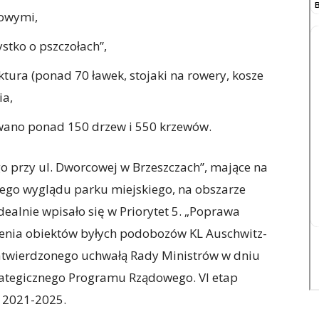
kowymi,
stko o pszczołach”,
ura (ponad 70 ławek, stojaki na rowery, kosze
ia,
ano ponad 150 drzew i 550 krzewów.
go przy ul. Dworcowej w Brzeszczach”, mające na
znego wyglądu parku miejskiego, na obszarze
dealnie wpisało się w Priorytet 5. „Poprawa
enia obiektów byłych podobozów KL Auschwitz-
atwierdzonego uchwałą Rady Ministrów w dniu
rategicznego Programu Rządowego. VI etap
 2021-2025.