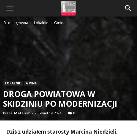
Strona główna
Lokalnie
Gmina
LOKALNIE
GMINA
DROGA POWIATOWA W
SKIDZINIU PO MODERNIZACJI
Przez
Mateusz
-
28 kwietnia 2021
0
Dziś z udziałem starosty Marcina Niedzieli,