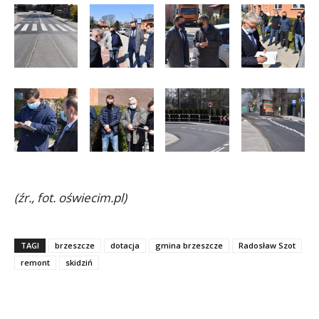
(źr., fot. oświecim.pl)
TAGI
brzeszcze
dotacja
gmina brzeszcze
Radosław Szot
remont
skidziń