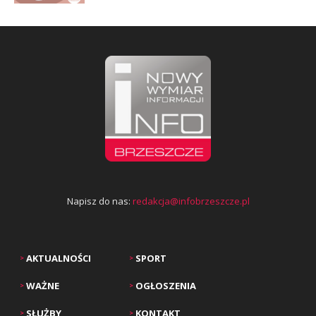
Napisz do nas:
redakcja@infobrzeszcze.pl
AKTUALNOŚCI
SPORT
>
>
WAŻNE
OGŁOSZENIA
>
>
SŁUŻBY
KONTAKT
>
>