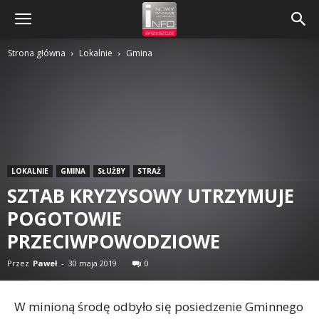
Strona główna
Lokalnie
Gmina
LOKALNIE
GMINA
SŁUŻBY
STRAŻ
SZTAB KRYZYSOWY UTRZYMUJE
POGOTOWIE
PRZECIWPOWODZIOWE
Przez
Paweł
-
30 maja 2019
0
W minioną środę odbyło się posiedzenie Gminnego