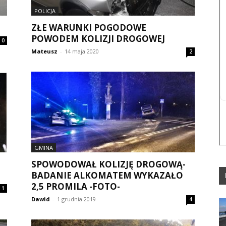
POLICJA
ZŁE WARUNKI POGODOWE
POWODEM KOLIZJI DROGOWEJ
0
Mateusz
-
14 maja 2020
2
GMINA
SPOWODOWAŁ KOLIZJĘ DROGOWĄ-
BADANIE ALKOMATEM WYKAZAŁO
2,5 PROMILA -FOTO-
1
Dawid
-
1 grudnia 2019
4