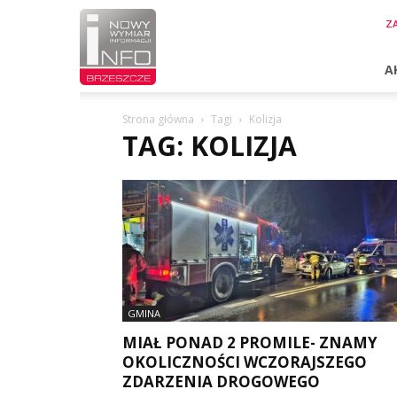
InfoBrzeszcze.pl
ZA
A
Strona główna
Tagi
Kolizja
TAG: KOLIZJA
GMINA
MIAŁ PONAD 2 PROMILE- ZNAMY
OKOLICZNOŚCI WCZORAJSZEGO
ZDARZENIA DROGOWEGO