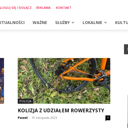
LOGUJ SIĘ / DOŁĄCZ
REKLAMA
KONTAKT
KTUALNOŚCI
WAŻNE
SŁUŻBY
LOKALNIE
KULT
POLICJA
KOLIZJA Z UDZIAŁEM ROWERZYSTY
Paweł
-
10 listopada 2023
1