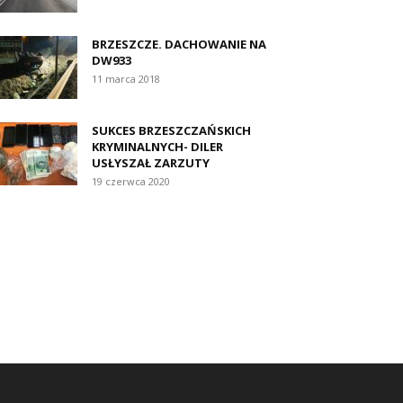
BRZESZCZE. DACHOWANIE NA
DW933
11 marca 2018
SUKCES BRZESZCZAŃSKICH
KRYMINALNYCH- DILER
USŁYSZAŁ ZARZUTY
19 czerwca 2020