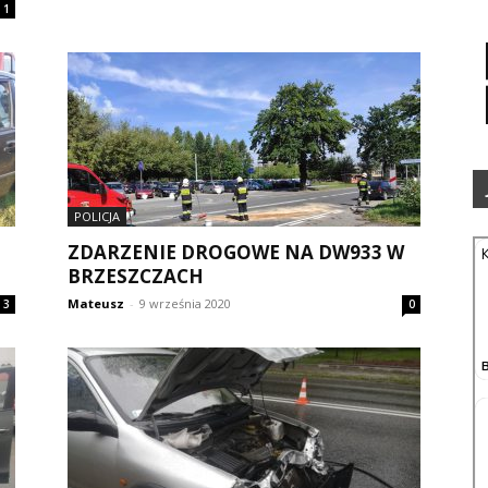
1
POLICJA
ZDARZENIE DROGOWE NA DW933 W
BRZESZCZACH
Mateusz
-
9 września 2020
3
0