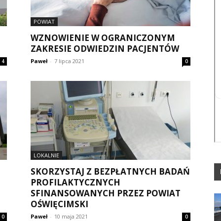
POWIAT
WZNOWIENIE W OGRANICZONYM
ZAKRESIE ODWIEDZIN PACJENTÓW
Paweł
-
7 lipca 2021
4
0
LOKALNIE
SKORZYSTAJ Z BEZPŁATNYCH BADAŃ
PROFILAKTYCZNYCH
SFINANSOWANYCH PRZEZ POWIAT
OŚWIĘCIMSKI
Paweł
-
10 maja 2021
0
0