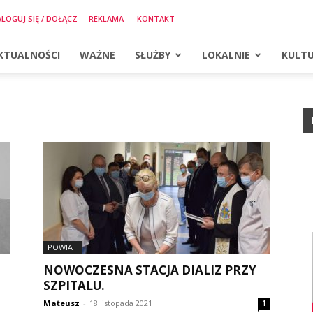
LOGUJ SIĘ / DOŁĄCZ
REKLAMA
KONTAKT
KTUALNOŚCI
WAŻNE
SŁUŻBY
LOKALNIE
KULT
POWIAT
NOWOCZESNA STACJA DIALIZ PRZY
SZPITALU.
Mateusz
-
18 listopada 2021
1