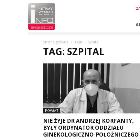
InfoBrzeszcze.pl
ZA
A
Strona główna
Tagi
Szpital
TAG: SZPITAL
POWIAT
NIE ŻYJE DR ANDRZEJ KORFANTY,
BYŁY ORDYNATOR ODDZIAŁU
GINEKOLOGICZNO-POŁOŻNICZEGO