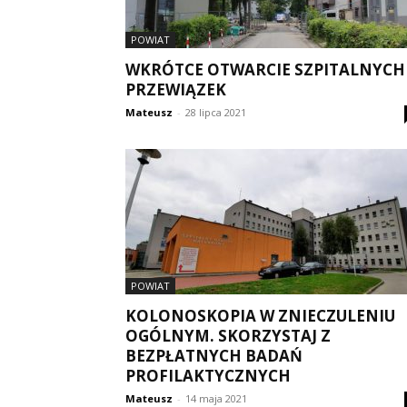
POWIAT
WKRÓTCE OTWARCIE SZPITALNYCH
PRZEWIĄZEK
Mateusz
-
28 lipca 2021
POWIAT
KOLONOSKOPIA W ZNIECZULENIU
OGÓLNYM. SKORZYSTAJ Z
BEZPŁATNYCH BADAŃ
PROFILAKTYCZNYCH
Mateusz
-
14 maja 2021