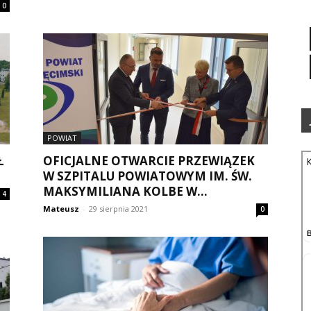
0
POWIAT
Ł
OFICJALNE OTWARCIE PRZEWIĄZEK
W SZPITALU POWIATOWYM IM. ŚW.
MAKSYMILIANA KOLBE W...
4
Mateusz
-
29 sierpnia 2021
0