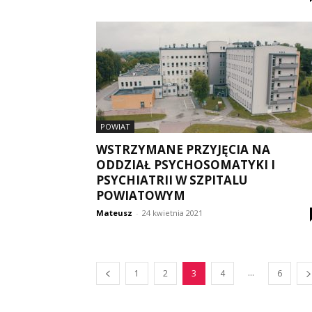
POWIAT
WSTRZYMANE PRZYJĘCIA NA
ODDZIAŁ PSYCHOSOMATYKI I
PSYCHIATRII W SZPITALU
POWIATOWYM
Mateusz
-
24 kwietnia 2021
...
1
2
3
4
6