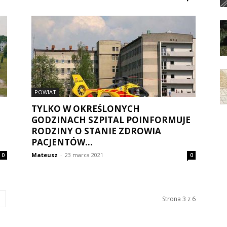
POWIAT
TYLKO W OKREŚLONYCH
GODZINACH SZPITAL POINFORMUJE
RODZINY O STANIE ZDROWIA
PACJENTÓW...
Mateusz
-
23 marca 2021
0
0
Strona 3 z 6