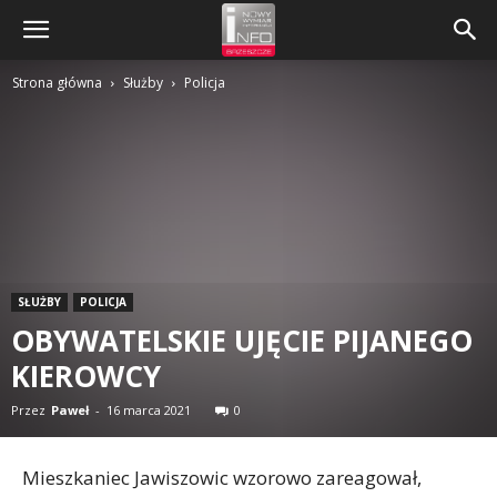
Strona główna
Służby
Policja
SŁUŻBY
POLICJA
OBYWATELSKIE UJĘCIE PIJANEGO
KIEROWCY
Przez
Paweł
-
16 marca 2021
0
Mieszkaniec Jawiszowic wzorowo zareagował,