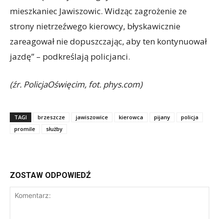
mieszkaniec Jawiszowic. Widząc zagrożenie ze
strony nietrzeźwego kierowcy, błyskawicznie
zareagował nie dopuszczając, aby ten kontynuował
jazdę” – podkreślają policjanci.
(źr. PolicjaOświęcim, fot. phys.com)
TAGI
brzeszcze
jawiszowice
kierowca
pijany
policja
promile
służby
ZOSTAW ODPOWIEDŹ