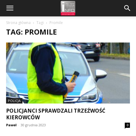
Strona główna
Tagi
Promile
TAG: PROMILE
POLICJA
POLICJANCI SPRAWDZALI TRZEŹWOŚĆ
KIEROWCÓW
Paweł
-
30 grudnia 2023
0