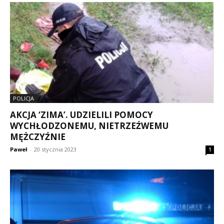
POLICJA
AKCJA ‘ZIMA’. UDZIELILI POMOCY
WYCHŁODZONEMU, NIETRZEŹWEMU
MĘŻCZYŹNIE
Paweł
-
20 stycznia 2023
1