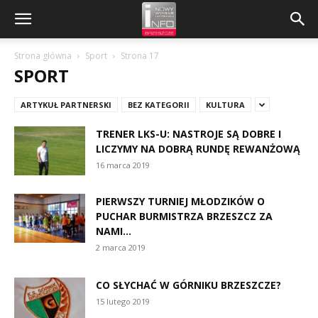
Strona główna
Sport
Strona 17
SPORT
ARTYKUŁ PARTNERSKI
BEZ KATEGORII
KULTURA
TRENER LKS-U: NASTROJE SĄ DOBRE I
LICZYMY NA DOBRĄ RUNDĘ REWANŻOWĄ
16 marca 2019
PIERWSZY TURNIEJ MŁODZIKÓW O
PUCHAR BURMISTRZA BRZESZCZ ZA
NAMI…
2 marca 2019
CO SŁYCHAĆ W GÓRNIKU BRZESZCZE?
15 lutego 2019