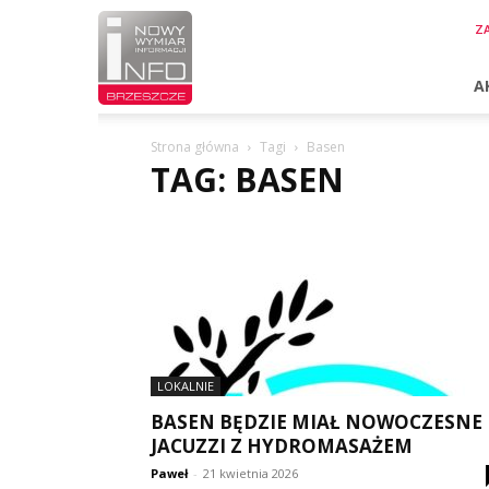
InfoBrzeszcze.pl
ZA
A
Strona główna
Tagi
Basen
TAG: BASEN
LOKALNIE
BASEN BĘDZIE MIAŁ NOWOCZESNE
JACUZZI Z HYDROMASAŻEM
Paweł
-
21 kwietnia 2026