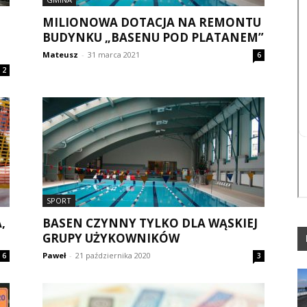
MILIONOWA DOTACJA NA REMONTU
BUDYNKU „BASENU POD PLATANEM”
Mateusz
-
31 marca 2021
6
2
SPORT
,
BASEN CZYNNY TYLKO DLA WĄSKIEJ
GRUPY UŻYKOWNIKÓW
Paweł
-
21 października 2020
6
3