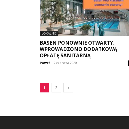
LOKALNIE
BASEN PONOWNIE OTWARTY.
WPROWADZONO DODATKOWĄ
OPŁATĘ SANITARNĄ
Paweł
-
7 czerwca 2020
1
2