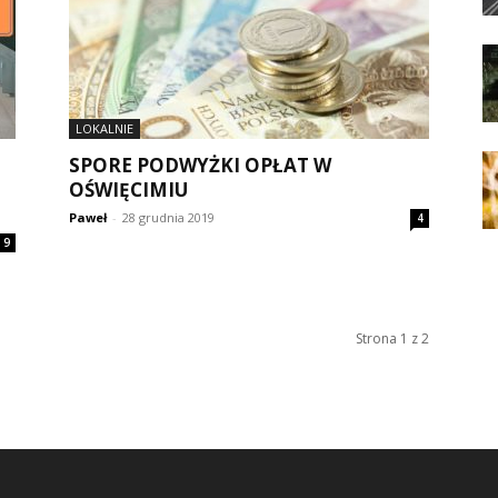
LOKALNIE
SPORE PODWYŻKI OPŁAT W
OŚWIĘCIMIU
Paweł
-
28 grudnia 2019
4
9
Strona 1 z 2