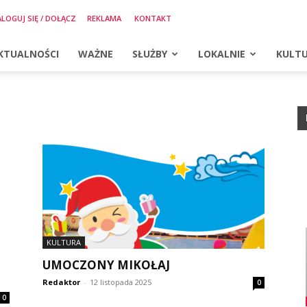
LOGUJ SIĘ / DOŁĄCZ
REKLAMA
KONTAKT
KTUALNOŚCI
WAŻNE
SŁUŻBY
LOKALNIE
KULT
KULTURA
UMOCZONY MIKOŁAJ
Redaktor
-
12 listopada 2025
0
0