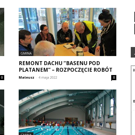
GMINA
REMONT DACHU “BASENU POD
PLATANEM” – ROZPOCZĘCIE ROBÓT
Mateusz
-
4 maja 2022
0
0
GMINA