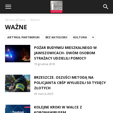
Strona główna
Ważne
WAŻNE
ARTYKUŁ PARTNERSKI
BEZ KATEGORII
KULTURA
POŻAR BUDYNKU MIESZKALNEGO W
JAWISZOWICACH- DWÓM OSOBOM
STRAŻACY UDZIELILI POMOCY
19 grudnia 2018
BRZESZCZE. OSZUŚCI METODĄ NA
POLICJANTA CBŚP WYŁUDZILI 50 TYSIĘCY
ZŁOTYCH
20 marca 2025
KOLEJNE KROKI W WALCE Z
KORONAWIRUSEM