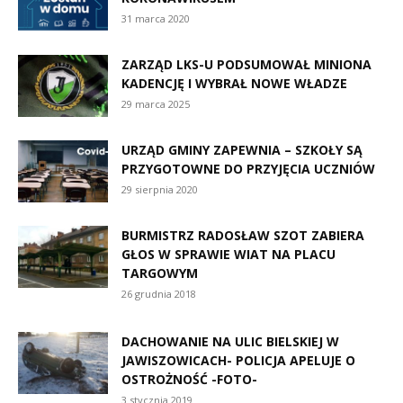
31 marca 2020
ZARZĄD LKS-U PODSUMOWAŁ MINIONA
KADENCJĘ I WYBRAŁ NOWE WŁADZE
29 marca 2025
URZĄD GMINY ZAPEWNIA – SZKOŁY SĄ
PRZYGOTOWNE DO PRZYJĘCIA UCZNIÓW
29 sierpnia 2020
BURMISTRZ RADOSŁAW SZOT ZABIERA
GŁOS W SPRAWIE WIAT NA PLACU
TARGOWYM
26 grudnia 2018
DACHOWANIE NA ULIC BIELSKIEJ W
JAWISZOWICACH- POLICJA APELUJE O
OSTROŻNOŚĆ -FOTO-
3 stycznia 2019